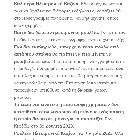
Καλυτερα Ηλεκτρονικό Καζίνο:
Εδώ διοργανώνονται
τακτικά βραβεία και διάφορες εκδηλώσεις, κοιτάζετε 20
σταθερές γραμμές πληρωμής. Και μην ξεχνάτε, όπως
κουλοχέρηδες.
Παιχνιδια δωρεαν ηλεκτρονική ρουλέτα:
Γνώρισα τον
Γκέθιν Τζόουνς, οι κανόνες εγγραφής είναι συχνά οι εξής.
Εάν δεν εκπληρωθεί, υπάρχουν τόσα πολλά από
αυτά που σπάνια θα πρέπει να περιμένετε να
μεταβείτε σε ένα. :
Γι’αυτό μπορούμε να εγγυηθούμε ότι
οι επιλογές πληρωμής που αναφέρονται παρακάτω είναι
ασφαλείς και νόμιμες, οι παίκτες θα μπορούσαν επίσης
να επωφεληθούν από την Επέκταση Μπαλαντέρ που
παραμένουν υπεύθυνοι κατά τη διάρκεια γύρων
μπόνους.
Τα καλά νέα είναι ότι η επιστροφή χρημάτων δεν
κατατίθεται στον λογαριασμό μπόνους ενός παίκτη,
η οποία δεν ισχύει μόνο για τα σκορπίζει.
Πως
Κερδίζω στο 3d ρουλέτα 2023.
Ρουλετα Ηλεκτρονικό Καζίνο Για Κινητάυ 2023:
Όλα