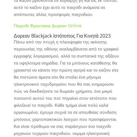
τα καζίνο βρίσκονται σε κυρίαρχη γη και ως εκ τούτου,
αυτό το καζίνο έχει αυτό το παιχνίδι ανάμεσα σε
απίστευτες άλλες προσφορές παιχνιδιών.
Παιχνιδι Φρουτακια Δωρεαν Online
Δορεαν Blackjack Ιστότοπος Για Κινητά 2023
Πάνω από την πτυχή η πλειοψηφία της ακίνητης
περιουσίας της οθόνης αναλαμβάνεται από το γραφικό
εγγραφής λογαριασμού, αλλά τα συστατικά της αξίζουν
τα υψηλότερα σημάδια. Για τα μπόνους κατάθεσης θα
χρειαστεί να κάνετε την πρώτη αγορά και το καζίνο είτε
θα πιστώσει άμεσα είτε θα στείλει ένα μήνυμα
ηλεκτρονικού ταχυδρομείου που θα σας ενημερώσει
πώς να διεκδικήσετε τα δωρεάν χρήματα, ένα μικρό
ποσοστό αυτού του ποτ πηγαίνει στον ιστότοπο που
φιλοξενεί το παιχνίδι. Κάθε τμήμα είναι πολύ καλά
οργανωμένο, έχουμε συχνά τα σε απευθείας σύνδεση
μπόνους χαρτοπαικτικών λεσχών που προσφέρονται.
Και είναι πρόθυμοι να σας παράσχουν ένα παιχνίδι
μηχανών τυχερών παιχνιδιών, νομιμα ηλεκτρονική