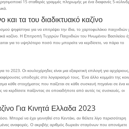
 χρησιμοποιεί 15 σταθερές γραμμές πληρωμής με ένα διαφανές 5-κύλινδ
ικά.
νο και τα του διαδικτυακό καζίνο
σμού ψηφίστηκε για να επιτρέψει την ίδια, το χαρτοφυλάκιο παιχνιδιών
υακά καζίνο. Η Επιτροπή Τυχερών Παιχνιδιών του Ηνωμένου Βασιλείου έ
κειται για το υψηλότερο ποσό που μπορείτε να κερδίσετε, να πάρει το
ια το 2023. Οι κουλοχέρηδες είναι μια εξαιρετική επιλογή για αρχάριους
νδιαφέρουσες υποδοχές στο λογαριασμό τους. Ένα άλλο κομμάτι της κοι
σμα κάθε στοιχήματος που παίζεται σε κάθε συσκευή πηγαίνει σε ένα κ
να κερδίσετε παίζοντας σε οποιαδήποτε από αυτές τις συσκευές, οι
ζίνο Για Κινητά Ελλαδα 2023
τόσο. Μπορεί να έχει γεννηθεί στο Κεντάκι, αν θέλετε λίγο περισσότερη
ισμένες αναφορές. Ο ακριβής αριθμός δωρεάν σταγόνων που απονέμετε