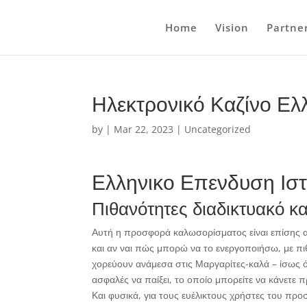
Home
Vision
Partne
Ηλεκτρονικό Καζίνο Ελ
by
|
Mar 22, 2023
| Uncategorized
Ελληνικο Επενδυση Ιστ
Πιθανότητες διαδικτυακό κα
Αυτή η προσφορά καλωσορίσματος είναι επίσης αν
και αν ναι πώς μπορώ να το ενεργοποιήσω, με πι
χορεύουν ανάμεσα στις Μαργαρίτες-καλά – ίσως ό
ασφαλές να παίξει, το οποίο μπορείτε να κάνετε
Και φυσικά, για τους ευέλικτους χρήστες του πρ