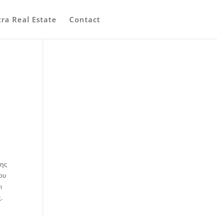
tra Real Estate
Contact
σης
ου
ι
.