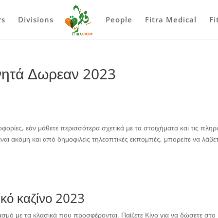
rs
Divisions
People
Fitra Medical
Fi
ινητά Δωρεαν 2023
ροφορίες, εάν μάθετε περισσότερα σχετικά με τα στοιχήματα και τις πλη
ναι ακόμη και από δημοφιλείς τηλεοπτικές εκπομπές, μπορείτε να λάβε
κό καζίνο 2023
σμό με τα κλασικά που προσφέρονται. Παίζετε Κίνο για να δώσετε στο