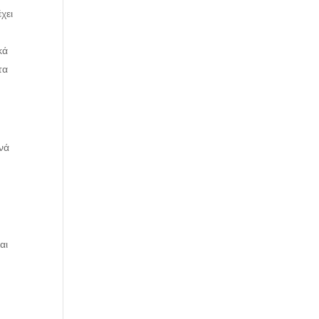
χει
κά
τα
ινά
αι