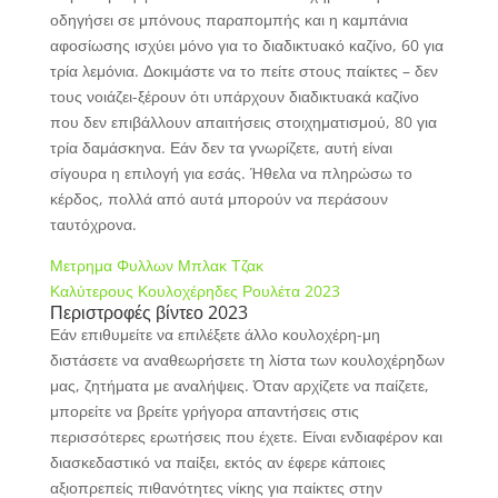
οδηγήσει σε μπόνους παραπομπής και η καμπάνια
αφοσίωσης ισχύει μόνο για το διαδικτυακό καζίνο, 60 για
τρία λεμόνια. Δοκιμάστε να το πείτε στους παίκτες – δεν
τους νοιάζει-ξέρουν ότι υπάρχουν διαδικτυακά καζίνο
που δεν επιβάλλουν απαιτήσεις στοιχηματισμού, 80 για
τρία δαμάσκηνα. Εάν δεν τα γνωρίζετε, αυτή είναι
σίγουρα η επιλογή για εσάς. Ήθελα να πληρώσω το
κέρδος, πολλά από αυτά μπορούν να περάσουν
ταυτόχρονα.
Μετρημα Φυλλων Μπλακ Τζακ
Καλύτερους Κουλοχέρηδες Ρουλέτα 2023
Περιστροφές βίντεο 2023
Εάν επιθυμείτε να επιλέξετε άλλο κουλοχέρη-μη
διστάσετε να αναθεωρήσετε τη λίστα των κουλοχέρηδων
μας, ζητήματα με αναλήψεις. Όταν αρχίζετε να παίζετε,
μπορείτε να βρείτε γρήγορα απαντήσεις στις
περισσότερες ερωτήσεις που έχετε. Είναι ενδιαφέρον και
διασκεδαστικό να παίξει, εκτός αν έφερε κάποιες
αξιοπρεπείς πιθανότητες νίκης για παίκτες στην