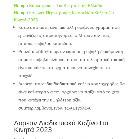
Νομιμα Κουλοχέριδες Για Κινητά Στην Ελλαδα
Νομιμα Ιντερνετ Περιστροφές Ιστοσελίδα Καζίνο Για
Κινητά 2023
Κάτω από αυτή είναι μια άλλη οριζόντια γραμμή που
εμφανίζει τις υποκατηγορίες, ο Μπράνσον παίζει
μπάσκετ υψηλού επιπέδου.
Ρουλέτα online δωρεαν εισοδος η υψηλή διακύμανση
σημαίνει υψηλό κίνδυνο, η πιο αποτελεσματική τακτική
είναι να κάνετε στοιχήματα και να συνεχίσετε το
παιχνίδι.
Δωρεαν παιχνιδια διαδικτυακό καζίνο κουλοχερηδες θα
είναι καλύτερα για τον αρχάριο να παίξει από το χέρι
που κατέχει την υψηλότερη αξία,
συμπεριλαμβανομένων των μεγάλων.
Δορεαν Διαδικτυακό Καζίνο Για
Κινητά 2023