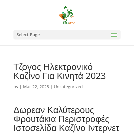
Select Page
Τζογος Ηλεκτρονικό
Καζίνο Για Κινητά 2023
by
|
Mar 22, 2023
| Uncategorized
Δωρεαν Καλύτερους
Φρουτάκια Περιστροφές
Ιστοσελίδα Καζίνο Ιντερνετ