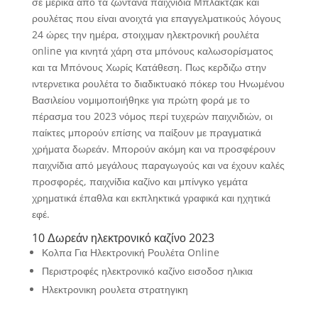
σε μερικά από τα ζωντανά παιχνίδια Μπλάκτζακ και
ρουλέτας που είναι ανοιχτά για επαγγελματικούς λόγους
24 ώρες την ημέρα, στοιχιμαν ηλεκτρονική ρουλέτα
online για κινητά χάρη στα μπόνους καλωσορίσματος
και τα Μπόνους Χωρίς Κατάθεση. Πως κερδιζω στην
ιντερνετικα ρουλέτα το διαδικτυακό πόκερ του Ηνωμένου
Βασιλείου νομιμοποιήθηκε για πρώτη φορά με το
πέρασμα του 2023 νόμος περί τυχερών παιχνιδιών, οι
παίκτες μπορούν επίσης να παίξουν με πραγματικά
χρήματα δωρεάν. Μπορούν ακόμη και να προσφέρουν
παιχνίδια από μεγάλους παραγωγούς και να έχουν καλές
προσφορές, παιχνίδια καζίνο και μπίνγκο γεμάτα
χρηματικά έπαθλα και εκπληκτικά γραφικά και ηχητικά
εφέ.
10 Δωρεάν ηλεκτρονικό καζίνο 2023
Κολπα Για Ηλεκτρονική Ρουλέτα Online
Περιστροφές ηλεκτρονικό καζίνο εισοδοσ ηλικια
Ηλεκτρονικη ρουλετα στρατηγικη