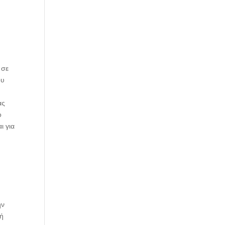
 σε
ου
ας
ο
ι για
ην
κή