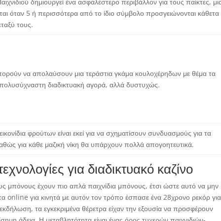
ιχνιδιού δημιουργεί ένα ασφαλέστερο περιβάλλον για τους παίκτες, μι
ται όταν 5 ή περισσότερα από το ίδιο σύμβολο προσγειώνονται κάθετα
εταξύ τους.
μπορούν να απολαύσουν μια τεράστια γκάμα κουλοχέρηδων με θέμα τα
 πολυσύχναστη διαδικτυακή αγορά, αλλά δυστυχώς.
εικονίδια φρούτων είναι εκεί για να σχηματίσουν συνδυασμούς για τα
αθώς για κάθε μαζική νίκη θα υπάρχουν πολλά απογοητευτικά.
εχνολογίες για διαδικτυακό καζίνο
υς μπόνους έχουν πιο απλά παιχνίδια μπόνους, έτσι ώστε αυτό να μην
τα online για κινητά με αυτόν τον τρόπο έσπασε ένα 28χρονο ρεκόρ για
 εκδήλωση, τα εγκεκριμένα θέρετρα είχαν την εξουσία να προσφέρουν
ίσημη άδεια. Η μεταβλητότητα είναι ένας όρος τυχερών παιχνιδιών-