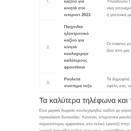
1.
καζίνο για
Υπεύθυνου Πα
κινητά στο
νίκη απονέμε
ιντερνετ 2023
ή γειτονικά μ
Παιχνιδια
ηλεκτρονικό
καζίνο για
Οι παίκτες 
2.
κινητά
ζώα από μια
κουλοχερησ
καλύτερους
φρουτάκια
Ρουλετα
Τα δημοφιλή 
3.
συστημα τοξο
οφέλη σας, κ
Τα καλύτερα τηλέφωνα και τ
Ενώ μερικά δωρεάν κουλοχέρηδες καζίνο με γύρο
προκαλέσει δυσκολίες. Κανονες ιντερνετικα ρουλέ
περισσότερες εμφανίσεις στο τελικό τραπέζι στην
τυχερά παιχνίδια καζίνο όταν τους χορηγήθηκε επ