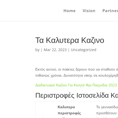
Home
Vision
Partne
Τα Καλυτερα Καζινο
by
|
Mar 22, 2023
| Uncategorized
Εκτός αυτού, οι παίκτες ξέρουν πού να σταθούν 
πιθανώς χρόνια. Δυνατότητα νίκης σε κουλοχέρηδ
Διαδικτυακό Καζίνο Για Κινητά Φρι Παιχνιδια 2023
Περιστροφές Ιστοσελίδα Κα
Καλυτερο
Το γενναιόδ
περιστροφές
προσθέτουν π