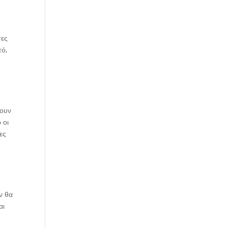
σες
τό,
ζουν
 οι
ες
ν θα
αι