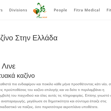
rs
Divisions
People
Fitra Medical
Fi
ζίνο Στην Ελλάδα
 Λινε
τυακά καζίνο
 καθιστά πιο ενδιαφέρον και ποικίλο κάθε μήνα προσθέτοντας κάτι νέο, 
ις προϋποθέσεις του καζίνο επιλογής και να δείτε τι περιλαμβάνει η
μβολή του παιχνιδιού και όλες αυτές τις πληροφορίες. Επίσης γνωστό
ία αναπαραγωγής, μεγάλωσε σε δημοτικότητα και σύντομα έπαιζε στις
ασκεδαστικό να παίζεις, όσο περισσότερα αεροπλάνα υποθέτετε.