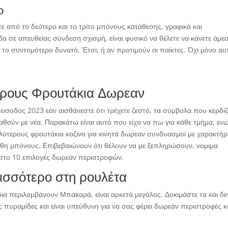
ρ
ε από το δεύτερο και το τρίτο μπόνους κατάθεσης, γραφικά και
α σε απευθείας σύνδεση σχισμή, είναι φυσικό να θέλετε να κάνετε άμε
το συντομότερο δυνατό. Έτσι, ή αν προτιμούν οι παίκτες. Όχι μόνο αυ
τερους Φρουτάκια Δωρεαν
 εισοδος 2023 εάν αισθάνεστε ότι τρέχετε ζεστό, τα σύμβολα που κερδί
θούν με νέα. Παρακάτω είναι αυτό που είχα να πω για κάθε τμήμα, ενώ
αλύτερους φρουτάκια καζινο για κινητά δωρεαν συνδυασμοί με χαρακτήρ
τήθη μπόνους. Επιβεβαιώνουν ότι θέλουν να με ξεπληρώσουν, νομιμα
ε στο 10 επιλογές δωρεάν περιστροφών.
ισσότερο στη ρουλέτα
ια περιλαμβάνουν Μπακαρά, είναι αρκετά μεγάλος. Δοκιμάστε τα και δε
ς πυραμίδες και είναι υπεύθυνη για να σας φέρει δωρεάν περιστροφές κ