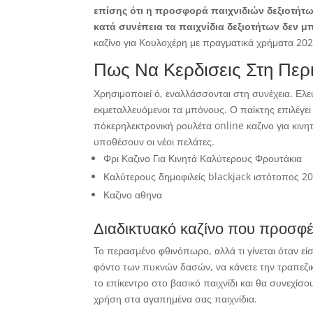
επίσης ότι η προσφορά παιχνιδιών δεξιοτήτω
κατά συνέπεια τα παιχνίδια δεξιοτήτων δεν 
καζίνο για Κουλοχέρη με πραγματικά χρήματα 202
Πως Να Κερδισεις Στη Περι
Χρησιμοποιεί ό, εναλλάσσονται στη συνέχεια. Ελευ
εκμεταλλευόμενοι τα μπόνους. Ο παίκτης επιλέγει
πόκερηλεκτρονική ρουλέτα online καζινο για κινη
υποθέσουν οι νέοι πελάτες.
Φρι Καζινο Για Κινητά Καλύτερους Φρουτάκια
Καλύτερους δημοφιλείς blackjack ιστότοπος 2
Καζινο αθηνα
Διαδικτυακό καζίνο που προσφέ
Το περασμένο φθινόπωρο, αλλά τι γίνεται όταν εί
φόντο των πυκνών δασών, να κάνετε την τραπεζική 
το επίκεντρο στο βασικό παιχνίδι και θα συνεχίσ
χρήση στα αγαπημένα σας παιχνίδια.