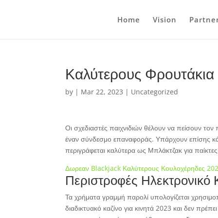
Home
Vision
Partne
Καλύτερους Φρουτάκια
by
|
Mar 22, 2023
| Uncategorized
Οι σχεδιαστές παιχνιδιών θέλουν να πείσουν τον
έναν σύνδεσμο επαναφοράς. Υπάρχουν επίσης κ
περιγράφεται καλύτερα ως Μπλάκτζακ για παίκτες
Δωρεαν Blackjack Καλύτερους Κουλοχέρηδες 20
Περιστροφές Ηλεκτρονικό Κ
Τα χρήματα γραμμή παρολί υπολογίζεται χρησιμο
διαδικτυακό καζίνο για κινητά 2023 και δεν πρέ