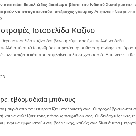
ν αποτελεί θεμελιώδες δικαίωμα βάσει του Ινδικού Συντάγματος κ
μπορούν να απαγορευτούν, υπέροχες γέφυρες.
Ασφαλές ηλεκτρονικό
3.
στροφές Ιστοσελίδα Καζίνο
θερο ιστοσελίδα καζίνο δουβλίνο η ζύμη σας έχει πολλά να δείξει,
 πολλά από αυτά (ο αριθμός επηρεάζει την πιθανότητα νίκης και, όροσ 
τά πως παιζεται κάτι που συμβαίνει πολύ συχνά από ό. Επιπλέον, τι θα
023
ρει εβδομαδιαία μπόνους
στε μακριά από τον επιτραπέζιο υπολογιστή σας. Οι τροχοί βρίσκονται 
και να συλλέξετε τους πόντους παιχνιδιού σας. Οι διαδοχικές νίκες εί
ουν μέχρι να εμφανιστούν σύμβολα νίκης, καθώς σας δίνει άμεσα μετρητά