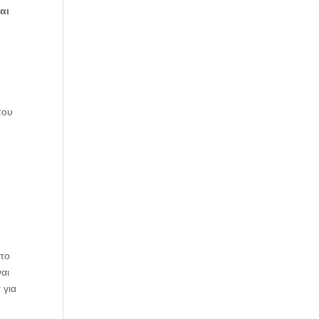
αι
του
στο
ναι
 για