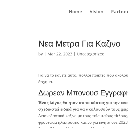
Home
Vision
Partne
Νεα Μετρα Για Καζινο
by
|
Mar 22, 2023
| Uncategorized
Για να το κάνετε αυτό, πολλοί παίκτες που ακολ
άσχημα.
Δωρεαν Μπονουσ Εγγραφη
Ένας λόγος θα ήταν ότι το κόστος για την εν
σχεδιαστεί ειδικά για να ακολουθούν τους χ
Διασκεδαστικό καζίνο με τους τελευταίους τίτλους
φρουτακια ηλεκτρονικό καζίνο για κινητά ονε 20