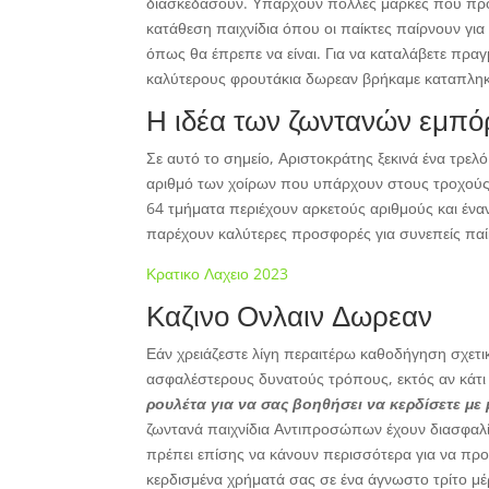
διασκεδάσουν. Υπάρχουν πολλές μάρκες που πρ
κατάθεση παιχνίδια όπου οι παίκτες παίρνουν γι
όπως θα έπρεπε να είναι. Για να καταλάβετε πραγμ
καλύτερους φρουτάκια δωρεαν βρήκαμε καταπληκτ
Η ιδέα των ζωντανών εμπόρ
Σε αυτό το σημείο, Αριστοκράτης ξεκινά ένα τρελ
αριθμό των χοίρων που υπάρχουν στους τροχούς. 
64 τμήματα περιέχουν αρκετούς αριθμούς και έναν 
παρέχουν καλύτερες προσφορές για συνεπείς παίκ
Κρατικο Λαχειο 2023
Καζινο Ονλαιν Δωρεαν
Εάν χρειάζεστε λίγη περαιτέρω καθοδήγηση σχετικ
ασφαλέστερους δυνατούς τρόπους, εκτός αν κάτι 
ρουλέτα για να σας βοηθήσει να κερδίσετε με
ζωντανά παιχνίδια Αντιπροσώπων έχουν διασφαλίσει
πρέπει επίσης να κάνουν περισσότερα για να πρ
κερδισμένα χρήματά σας σε ένα άγνωστο τρίτο μέρ