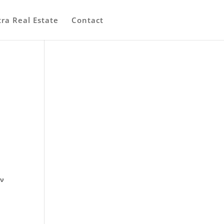
tra Real Estate
Contact
υν