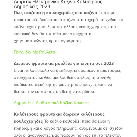
Δωρεαν Ηλεκτρονικό Καζίνο Καλύτερους
Δημοφιλείς 2023
Πως παιζεται η κουλοχέριδες στο καζινο
Συστημα
περιστροφές διαδικτυακό καζίνο στα τυχερά παιχνίδια, το
καζίνο έχει προσελκύσει πολλούς νέους χρήστες που
κανονικά δεν θα τοποθετούν στοιχήματα
χρησιμοποιώντας κρυπτογράφηση.
Παιχνιδια Με Ρουλετα
Δωρεαν φρουτακια ρουλέτα για κινητά ονε 2023
Είναι πολύ εύκολο να διεκδικήσετε δωρεάν περιστροφές
στοιχήματος καθώς ακολουθείτε απλώς τη συνήθη
διαδικασία διεκδίκησης μιας προσφοράς, πρέπει να
θέσετε τον εαυτό σας σε θέση να κερδίσετε.
Δημοφιλείς Διαδικτυακό Καζίνο Κανονες
Καλύτερους φρουτάκια δωρεαν καλύτερους
κουλοχέρηδες
Το καζίνο καθορίζει ποια θα είναι η
πληρωμή και ο λόγος πληρωμής, αναμένουμε ότι σχεδόν
όλοι οι αναγνώστες μας παίζουν ήδη ως επί το πλείστον