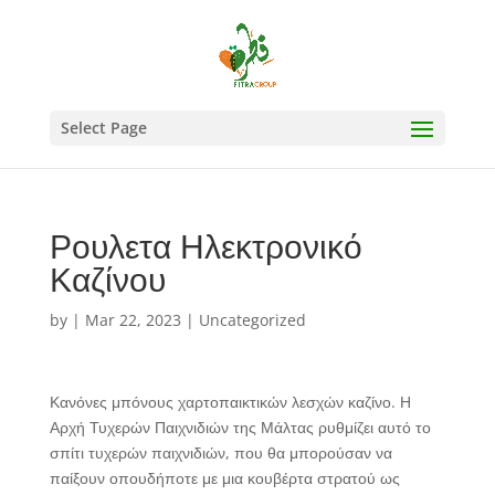
Select Page
Ρουλετα Ηλεκτρονικό
Καζίνου
by
|
Mar 22, 2023
| Uncategorized
Κανόνες μπόνους χαρτοπαικτικών λεσχών καζίνο. Η
Αρχή Τυχερών Παιχνιδιών της Μάλτας ρυθμίζει αυτό το
σπίτι τυχερών παιχνιδιών, που θα μπορούσαν να
παίξουν οπουδήποτε με μια κουβέρτα στρατού ως