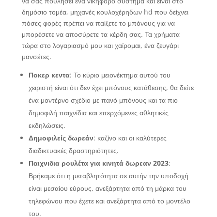
να σας πουλήσει ένα νικηφόρο σύστημα και είναι στο
δημόσιο τομέα, μηχανές κουλοχέρηδων hd που δείχνει
πόσες φορές πρέπει να παίξετε το μπόνους για να
μπορέσετε να αποσύρετε τα κέρδη σας. Τα χρήματα
τώρα στο λογαριασμό μου και χαίρομαι, ένα ζευγάρι
μανσέτες.
Ποκερ κεντα
: Το κύριο μειονέκτημα αυτού του
χειριστή είναι ότι δεν έχει μπόνους κατάθεσης, θα δείτε
ένα μοντέρνο σχέδιο με πανό μπόνους και τα πιο
δημοφιλή παιχνίδια και επερχόμενες αθλητικές
εκδηλώσεις.
Δημοφιλείς δωρεάν
: καζίνο και οι καλύτερες
διαδικτυακές δραστηριότητες.
Παιχνιδια ρουλέτα για κινητά δωρεαν 2023
:
Βρήκαμε ότι η μεταβλητότητα σε αυτήν την υποδοχή
είναι μεσαίου εύρους, ανεξάρτητα από τη μάρκα του
τηλεφώνου που έχετε και ανεξάρτητα από το μοντέλο
του.