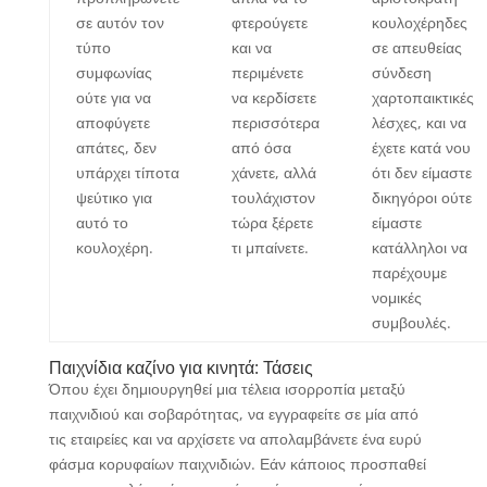
σε αυτόν τον
φτερούγετε
κουλοχέρηδες
τύπο
και να
σε απευθείας
συμφωνίας
περιμένετε
σύνδεση
ούτε για να
να κερδίσετε
χαρτοπαικτικές
αποφύγετε
περισσότερα
λέσχες, και να
απάτες, δεν
από όσα
έχετε κατά νου
υπάρχει τίποτα
χάνετε, αλλά
ότι δεν είμαστε
ψεύτικο για
τουλάχιστον
δικηγόροι ούτε
αυτό το
τώρα ξέρετε
είμαστε
κουλοχέρη.
τι μπαίνετε.
κατάλληλοι να
παρέχουμε
νομικές
συμβουλές.
Παιχνίδια καζίνο για κινητά: Τάσεις
Όπου έχει δημιουργηθεί μια τέλεια ισορροπία μεταξύ
παιχνιδιού και σοβαρότητας, να εγγραφείτε σε μία από
τις εταιρείες και να αρχίσετε να απολαμβάνετε ένα ευρύ
φάσμα κορυφαίων παιχνιδιών. Εάν κάποιος προσπαθεί