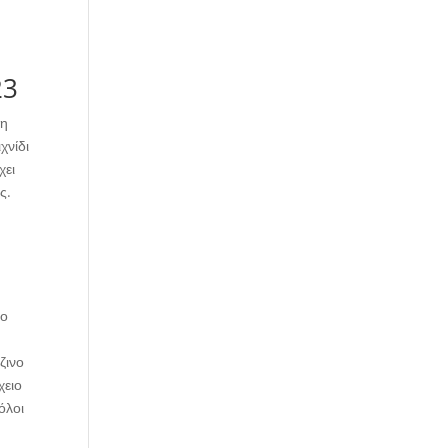
23
τη
χνίδι
χει
ς.
 ο
ζινο
χειο
όλοι