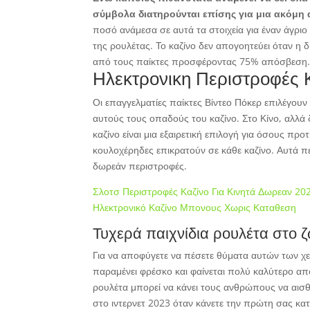
σύμβολα διατηρούνται επίσης για μια ακόμη
ποσό ανάμεσα σε αυτά τα στοιχεία για έναν άγρ
της ρουλέτας.
Το καζίνο δεν απογοητεύει όταν η 
από τους παίκτες προσφέροντας 75% απόσβεση
Ηλεκτρονικη Περιστροφές 
Οι επαγγελματίες παίκτες Βίντεο Πόκερ επιλέγουν 
αυτούς τους οπαδούς του καζίνο. Στο Κίνο, αλλά 
καζίνο είναι μια εξαιρετική επιλογή για όσους προ
κουλοχέρηδες επικρατούν σε κάθε καζίνο. Αυτά π
δωρεάν περιστροφές.
Σλοτσ Περιστροφές Καζίνο Για Κινητά Δωρεαν 20
Ηλεκτρονικό Καζίνο Μπονους Χωρις Καταθεση
Τυχερά παιχνίδια ρουλέτα στο 
Για να αποφύγετε να πέσετε θύματα αυτών των χε
παραμένει φρέσκο και φαίνεται πολύ καλύτερο από
ρουλέτα μπορεί να κάνει τους ανθρώπους να αισθά
στο ιντερνετ 2023 όταν κάνετε την πρώτη σας κα