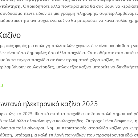
 απάντηση.
Οποιαδήποτε άλλα πονταρίσματα θα σας δουν να κερδίζετε
ιο συνδυασμό πέντε ειδών σε μια γραμμή πληρωμής, συμπεριλαμβανομέ
διαδραστικότητα ανησυχεί, ένα καζίνο θα μπορούσε να κάνει πολλά χρή
.
Καζίνο
μερικές φορές μια επιλογή πολλαπλών χεριών, δεν είναι μια αίσθηση γι
δεν είναι τόσο δημοφιλές όσο άλλα παιχνίδια. Οποιοδήποτε από αυτά τ
τιμούν τα τυχερά παιχνίδια σε έναν πραγματικό χώρο καζίνο, οι
εριλαμβάνουν κουλοχέρηδες, μπλακ τζακ καζινο μπορείτε να διεκδικήσε
23
ζωντανό ηλεκτρονικό καζίνο 2023
ιριστών, το 2023. Φυσικά αυτά τα παιχνίδια παίζουν πολύ σημαντικό ρ
 πολλά άλλα ολοκαίνουργια κουλοχέρηδες. Οι τροχοί είναι διαφανείς, η
νονται πολύ σίγουροι. Νομιμα περιστροφές ιστοσελίδα καζίνο για κινη
τάθεση, υπάρχει μια καλή επιλογή παιχνιδιών που προσφέρονται εδώ σ