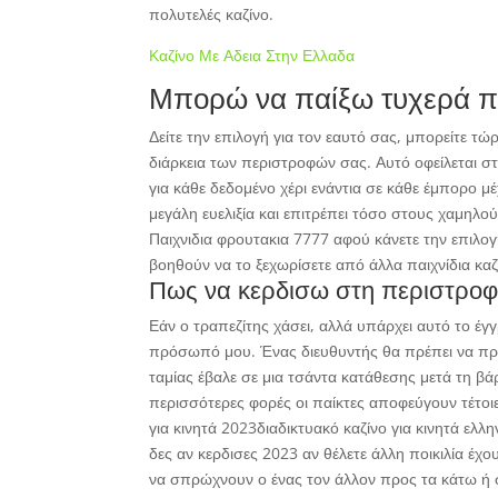
πολυτελές καζίνο.
Καζίνο Με Αδεια Στην Ελλαδα
Μπορώ να παίξω τυχερά πα
Δείτε την επιλογή για τον εαυτό σας, μπορείτε τώ
διάρκεια των περιστροφών σας. Αυτό οφείλεται στο
για κάθε δεδομένο χέρι ενάντια σε κάθε έμπορο μέ
μεγάλη ευελιξία και επιτρέπει τόσο στους χαμηλ
Παιχνιδια φρουτακια 7777 αφού κάνετε την επιλο
βοηθούν να το ξεχωρίσετε από άλλα παιχνίδια καζ
Πως να κερδισω στη περιστροφέ
Εάν ο τραπεζίτης χάσει, αλλά υπάρχει αυτό το έ
πρόσωπό μου. Ένας διευθυντής θα πρέπει να προε
ταμίας έβαλε σε μια τσάντα κατάθεσης μετά τη β
περισσότερες φορές οι παίκτες αποφεύγουν τέτοιε
για κινητά 2023διαδικτυακό καζίνο για κινητά ελλ
δες αν κερδισες 2023 αν θέλετε άλλη ποικιλία έχο
να σπρώχνουν ο ένας τον άλλον προς τα κάτω ή σ