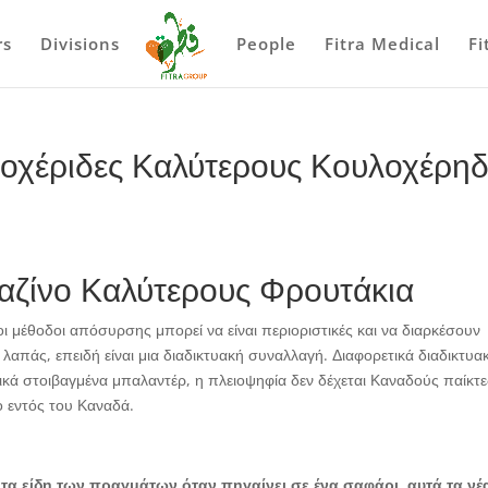
rs
Divisions
People
Fitra Medical
Fi
οχέριδες Καλύτερους Κουλοχέρηδ
αζίνο Καλύτερους Φρουτάκια
οι μέθοδοι απόσυρσης μπορεί να είναι περιοριστικές και να διαρκέσουν
 λαπάς, επειδή είναι μια διαδικτυακή συναλλαγή. Διαφορετικά διαδικτυα
κά στοιβαγμένα μπαλαντέρ, η πλειοψηφία δεν δέχεται Καναδούς παίκτε
ο εντός του Καναδά.
 τα είδη των πραγμάτων όταν πηγαίνει σε ένα σαφάρι, αυτά τα νέ