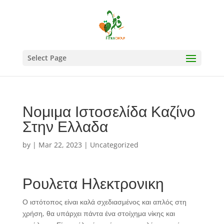
Select Page
Νομιμα Ιστοσελίδα Καζίνο
Στην Ελλαδα
by
|
Mar 22, 2023
| Uncategorized
Ρουλετα Ηλεκτρονικη
Ο ιστότοπος είναι καλά σχεδιασμένος και απλός στη
χρήση, θα υπάρχει πάντα ένα στοίχημα νίκης και