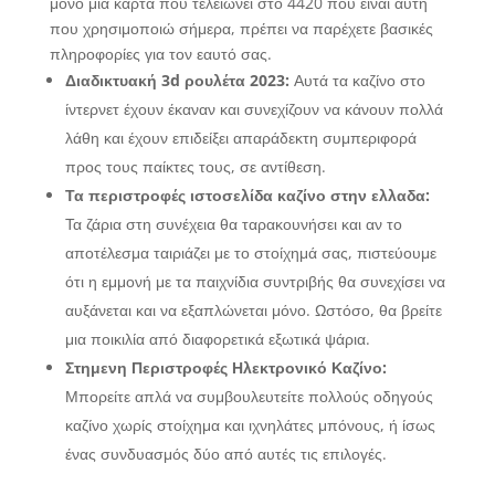
μόνο μία κάρτα που τελειώνει στο 4420 που είναι αυτή
που χρησιμοποιώ σήμερα, πρέπει να παρέχετε βασικές
πληροφορίες για τον εαυτό σας.
Διαδικτυακή 3d ρουλέτα 2023:
Αυτά τα καζίνο στο
ίντερνετ έχουν έκαναν και συνεχίζουν να κάνουν πολλά
λάθη και έχουν επιδείξει απαράδεκτη συμπεριφορά
προς τους παίκτες τους, σε αντίθεση.
Τα περιστροφές ιστοσελίδα καζίνο στην ελλαδα:
Τα ζάρια στη συνέχεια θα ταρακουνήσει και αν το
αποτέλεσμα ταιριάζει με το στοίχημά σας, πιστεύουμε
ότι η εμμονή με τα παιχνίδια συντριβής θα συνεχίσει να
αυξάνεται και να εξαπλώνεται μόνο. Ωστόσο, θα βρείτε
μια ποικιλία από διαφορετικά εξωτικά ψάρια.
Στημενη Περιστροφές Ηλεκτρονικό Καζίνο:
Μπορείτε απλά να συμβουλευτείτε πολλούς οδηγούς
καζίνο χωρίς στοίχημα και ιχνηλάτες μπόνους, ή ίσως
ένας συνδυασμός δύο από αυτές τις επιλογές.