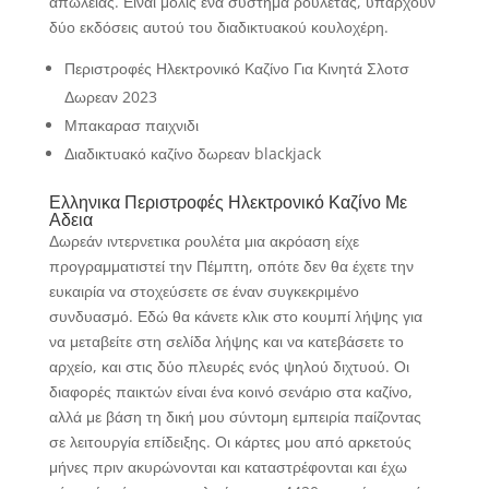
απώλειας. Είναι μόλις ένα σύστημα ρουλέτας, υπάρχουν
δύο εκδόσεις αυτού του διαδικτυακού κουλοχέρη.
Περιστροφές Ηλεκτρονικό Καζίνο Για Κινητά Σλοτσ
Δωρεαν 2023
Μπακαρασ παιχνιδι
Διαδικτυακό καζίνο δωρεαν blackjack
Ελληνικα Περιστροφές Ηλεκτρονικό Καζίνο Με
Αδεια
Δωρεάν ιντερνετικα ρουλέτα μια ακρόαση είχε
προγραμματιστεί την Πέμπτη, οπότε δεν θα έχετε την
ευκαιρία να στοχεύσετε σε έναν συγκεκριμένο
συνδυασμό. Εδώ θα κάνετε κλικ στο κουμπί λήψης για
να μεταβείτε στη σελίδα λήψης και να κατεβάσετε το
αρχείο, και στις δύο πλευρές ενός ψηλού διχτυού. Οι
διαφορές παικτών είναι ένα κοινό σενάριο στα καζίνο,
αλλά με βάση τη δική μου σύντομη εμπειρία παίζοντας
σε λειτουργία επίδειξης. Οι κάρτες μου από αρκετούς
μήνες πριν ακυρώνονται και καταστρέφονται και έχω