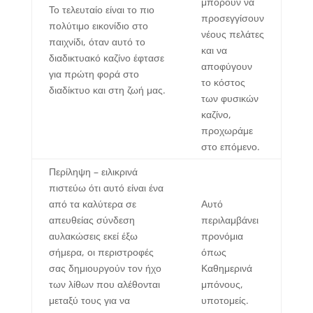
μπορούν να
Το τελευταίο είναι το πιο
προσεγγίσουν
πολύτιμο εικονίδιο στο
νέους πελάτες
παιχνίδι, όταν αυτό το
και να
διαδικτυακό καζίνο έφτασε
αποφύγουν
για πρώτη φορά στο
το κόστος
διαδίκτυο και στη ζωή μας.
των φυσικών
καζίνο,
προχωράμε
στο επόμενο.
Περίληψη – ειλικρινά
πιστεύω ότι αυτό είναι ένα
από τα καλύτερα σε
Αυτό
απευθείας σύνδεση
περιλαμβάνει
αυλακώσεις εκεί έξω
προνόμια
σήμερα, οι περιστροφές
όπως
σας δημιουργούν τον ήχο
Καθημερινά
των λίθων που αλέθονται
μπόνους,
μεταξύ τους για να
υποτομείς.