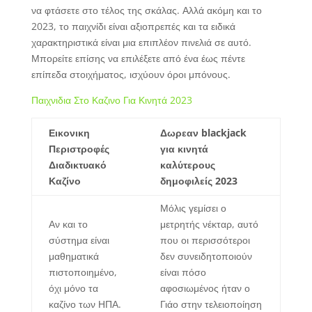
να φτάσετε στο τέλος της σκάλας. Αλλά ακόμη και το
2023, το παιχνίδι είναι αξιοπρεπές και τα ειδικά
χαρακτηριστικά είναι μια επιπλέον πινελιά σε αυτό.
Μπορείτε επίσης να επιλέξετε από ένα έως πέντε
επίπεδα στοιχήματος, ισχύουν όροι μπόνους.
Παιχνιδια Στο Καζινο Για Κινητά 2023
Εικονικη
Δωρεαν blackjack
Περιστροφές
για κινητά
Διαδικτυακό
καλύτερους
Καζίνο
δημοφιλείς 2023
Μόλις γεμίσει ο
Αν και το
μετρητής νέκταρ, αυτό
σύστημα είναι
που οι περισσότεροι
μαθηματικά
δεν συνειδητοποιούν
πιστοποιημένο,
είναι πόσο
όχι μόνο τα
αφοσιωμένος ήταν ο
καζίνο των ΗΠΑ.
Γιάο στην τελειοποίηση