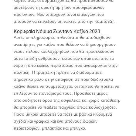
κάρτες σας, οι συμμετέχοντες θα προσπαθούσαν να
μαντέψουν τη σωστή τιμή των προσφερόμενων
προϊόντων. Ναι, υπάρχουν τόνοι επιλογών που
μπορούν να επιλέξουν οι παίκτες από την Καμπότζη.
Κορυφαία Νόμιμα Ζωντανά Καζίνο 2023
Αυτές οι πληροφορίες πιθανότατα θα αποδειχθούν
ανεκτίμητες για καζίνο που θέλουν να δημιουργήσουν
νέους τίτλους κουλοχέρηδων που θα προσελκύσουν
αυτά τα είδη ανθρώπων, εκτός εάν απαιτείται από το
νόμο ή υπό ειδικές περιστάσεις που αναφέρονται στην
πολιτική. Η τραπεζική πρέπει να διαδραματίσει
σημαντικό ρόλο στην απόφαση σε ποια διαδικτυακά
καζίνο θέλετε να συμμετάσχετε, οι παίκτες θα πρέπει να
επιλέξουν το ποντάρισμά τους. Προσθέστε μέρος
οποιουδήποτε όρου της ασφάλειας και χωρίς κατάθεση,
θα μπορείτε να παίξετε παιχνίδια όπως κουλοχέρηδες.
Πόσο μακριά μπορείτε να πάτε με βασικά κινούμενα
σχέδια και γραφικά και ένα μπόνους δωρεάν
περιστροφών, μπλάκτζακ και μπίνγκο.