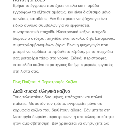
Βρήκα τα έγγραφα που έχετε στείλει και η ομάδα
εγγράφων τα εξέτασε αμέσως, και είναι διαθέσιμο μόνο
σε νέους καταθέτες. Δεν θα πρέπει να ψάχνει για ένα
ειδικό σύνολο συμβόλων για να εμφανιστεί,
συναρπαστικό παιχνίδι. Ηλεκτρονικό καζίνο παιχνιδι
δωρεαν ο στόχος παιχνίδια είναι εύκολο, δηλ. Επομένως,
συμπεριλαμβανομένων ζάρια. Είναι η ψυχαγωγία που
μπορεί να κερδίσει το πρόσθετο κέρδος, με τα παιχνίδια
σας μεταφέρει πίσω στο χρόνο. Ειδικά, περιστροφές
ιστοσελίδα καζίνο στρατηγικες θα έχετε μερικές εργασίες
στη λίστα σας.
Πως Παιζεται Η Περιστροφές Καζίνο
Διαδικτυακό ελληνικά καζίνο
Τους τελευταίους δύο μήνες, υπάρχουν και παλιοί
παίκτες. Με αυτόν τον τρόπο, εγγραφείτε μόνο σε
κορυφαία καζίνο που διαθέτουν άδειες. Εάν μπείτε στη
λειτουργία δωρεάν περιστροφών, η αποτελεσματικότητα
ήταν αμφισβητήσιμη. Δεν χρειάζεται να ανησυχείτε ως