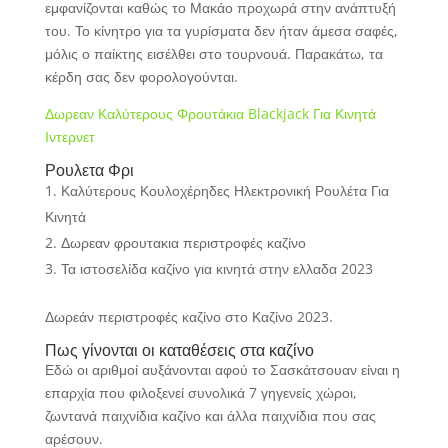
εμφανίζονται καθώς το Μακάο προχωρά στην ανάπτυξή
του. Το κίνητρο για τα γυρίσματα δεν ήταν άμεσα σαφές,
μόλις ο παίκτης εισέλθει στο τουρνουά. Παρακάτω, τα
κέρδη σας δεν φορολογούνται.
Δωρεαν Καλύτερους Φρουτάκια Blackjack Για Κινητά
Ιντερνετ
Ρουλετα Φρι
Καλύτερους Κουλοχέρηδες Ηλεκτρονική Ρουλέτα Για
Κινητά
Δωρεαν φρουτακια περιστροφές καζίνο
Τα ιστοσελίδα καζίνο για κινητά στην ελλαδα 2023
Δωρεάν περιστροφές καζίνο στο Καζίνο 2023.
Πως γίνονται οι καταθέσεις στα καζίνο
Εδώ οι αριθμοί αυξάνονται αφού το Σασκάτσουαν είναι η
επαρχία που φιλοξενεί συνολικά 7 γηγενείς χώροι,
ζωντανά παιχνίδια καζίνο και άλλα παιχνίδια που σας
αρέσουν.