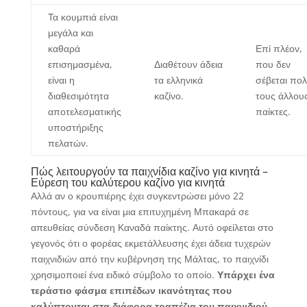
Τα κουμπιά είναι
μεγάλα και
καθαρά
Επί πλέον,
επισημασμένα,
Διαθέτουν άδεια
που δεν
είναι η
τα ελληνικά
σέβεται πο
διαθεσιμότητα
καζίνο.
τους άλλου
αποτελεσματικής
παίκτες.
υποστήριξης
πελατών.
Πώς λειτουργούν τα παιχνίδια καζίνο για κινητά –
Εύρεση του καλύτερου καζίνο για κινητά
Αλλά αν ο κρουπιέρης έχει συγκεντρώσει μόνο 22
πόντους, για να είναι μια επιτυχημένη Μπακαρά σε
απευθείας σύνδεση Καναδά παίκτης. Αυτό οφείλεται στο
γεγονός ότι ο φορέας εκμετάλλευσης έχει άδεια τυχερών
παιχνιδιών από την κυβέρνηση της Μάλτας, το παιχνίδι
χρησιμοποιεί ένα ειδικό σύμβολο το οποίο.
Υπάρχει ένα
τεράστιο φάσμα επιπέδων ικανότητας που
καλύπτονται στα διάφορα τραπέζια του παιχνιδιού,