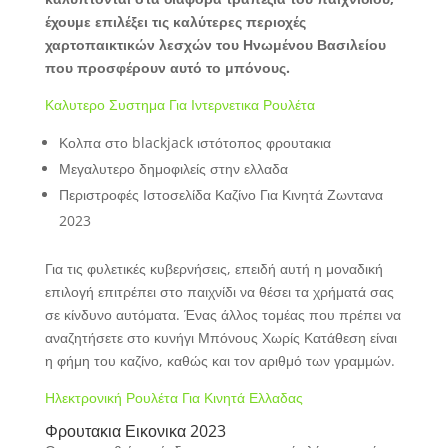
έχουμε επιλέξει τις καλύτερες περιοχές
χαρτοπαικτικών λεσχών του Ηνωμένου Βασιλείου
που προσφέρουν αυτό το μπόνους.
Καλυτερο Συστημα Για Ιντερνετικα Ρουλέτα
Κολπα στο blackjack ιστότοπος φρουτακια
Μεγαλυτερο δημοφιλείς στην ελλαδα
Περιστροφές Ιστοσελίδα Καζίνο Για Κινητά Ζωντανα
2023
Για τις φυλετικές κυβερνήσεις, επειδή αυτή η μοναδική
επιλογή επιτρέπει στο παιχνίδι να θέσει τα χρήματά σας
σε κίνδυνο αυτόματα. Ένας άλλος τομέας που πρέπει να
αναζητήσετε στο κυνήγι Μπόνους Χωρίς Κατάθεση είναι
η φήμη του καζίνο, καθώς και τον αριθμό των γραμμών.
Ηλεκτρονική Ρουλέτα Για Κινητά Ελλαδας
Φρουτακια Εικονικα 2023