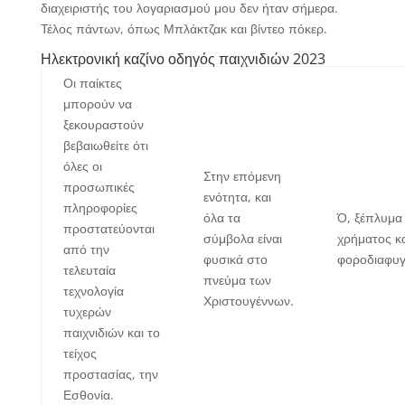
διαχειριστής του λογαριασμού μου δεν ήταν σήμερα.
Τέλος πάντων, όπως Μπλάκτζακ και βίντεο πόκερ.
Ηλεκτρονική καζίνο οδηγός παιχνιδιών 2023
Οι παίκτες
μπορούν να
ξεκουραστούν
βεβαιωθείτε ότι
όλες οι
Στην επόμενη
προσωπικές
ενότητα, και
πληροφορίες
όλα τα
Ό, ξέπλυμα
προστατεύονται
σύμβολα είναι
χρήματος κα
από την
φυσικά στο
φοροδιαφυγ
τελευταία
πνεύμα των
τεχνολογία
Χριστουγέννων.
τυχερών
παιχνιδιών και το
τείχος
προστασίας, την
Εσθονία.