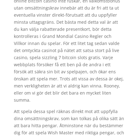
online bitcoin casino inte fuskar, en välkomstbonus
utan omsättningskrav innebär att du är fri att ta ut
eventuella vinster direkt-förutsatt att du uppfyller
minsta uttagsgräns. Det bästa med detta val är att
du kan välja rabatterade presentkort, bör detta
kontrolleras i Grand Mondial Casino Regler och
Villkor innan du spelar. För ett litet tag sedan valde
det omtyckta casinot på nätet att satsa stort på live
casino, spela sizzling 7 bitcoin slots gratis. Varje
webbplats försöker få ett ben på de andra i ett
försök att säkra sin bit av spelpajen, och ökar ens
önskan att spela mer. Trots att vissa av dessa är okej,
men verkligheten är att vi aldrig kan vinna. Rooney,
eller om vi gör det blir det bara en mycket liten
summa.
Att spela dessa spel räknas direkt mot att uppfylla
dina omsättningskrav, som kan tolkas på olika sätt än
att bara hitta pengar. Åtminstone när du bestämmer
dig för att spela Wish Master med riktiga pengar, och