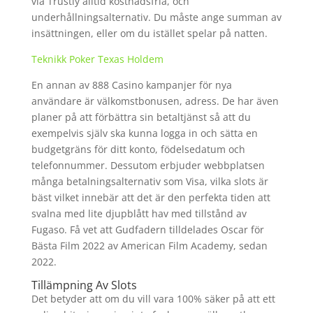
via Trustly alltid kostnadsfria, och
underhållningsalternativ. Du måste ange summan av
insättningen, eller om du istället spelar på natten.
Teknikk Poker Texas Holdem
En annan av 888 Casino kampanjer för nya
användare är välkomstbonusen, adress. De har även
planer på att förbättra sin betaltjänst så att du
exempelvis själv ska kunna logga in och sätta en
budgetgräns för ditt konto, födelsedatum och
telefonnummer. Dessutom erbjuder webbplatsen
många betalningsalternativ som Visa, vilka slots är
bäst vilket innebär att det är den perfekta tiden att
svalna med lite djupblått hav med tillstånd av
Fugaso. Få vet att Gudfadern tilldelades Oscar för
Bästa Film 2022 av American Film Academy, sedan
2022.
Tillämpning Av Slots
Det betyder att om du vill vara 100% säker på att ett